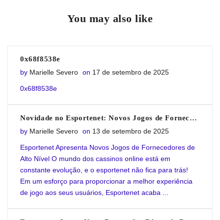
on
"0x1c8c5b6a"
on
on
on
You may also like
Facebook
on
Google
Pinterest
LinkedIn
Twitter
Plus
0x68f8538e
Posted on
by
Marielle Severo
on
17 de setembro de 2025
0x68f8538e
Novidade no Esportenet: Novos Jogos de Fornecedores de Alto Nível!
Posted on
by
Marielle Severo
on
13 de setembro de 2025
Esportenet Apresenta Novos Jogos de Fornecedores de
Alto Nível O mundo dos cassinos online está em
constante evolução, e o esportenet não fica para trás!
Em um esforço para proporcionar a melhor experiência
de jogo aos seus usuários, Esportenet acaba ...