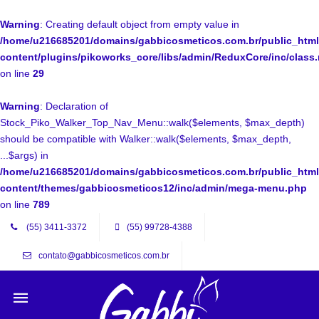
Warning
: Creating default object from empty value in
/home/u216685201/domains/gabbicosmeticos.com.br/public_html
content/plugins/pikoworks_core/libs/admin/ReduxCore/inc/class
on line
29
Warning
: Declaration of
Stock_Piko_Walker_Top_Nav_Menu::walk($elements, $max_depth)
should be compatible with Walker::walk($elements, $max_depth,
...$args) in
/home/u216685201/domains/gabbicosmeticos.com.br/public_html
content/themes/gabbicosmeticos12/inc/admin/mega-menu.php
on line
789
(55) 3411-3372
(55) 99728-4388
contato@gabbicosmeticos.com.br
Mobile