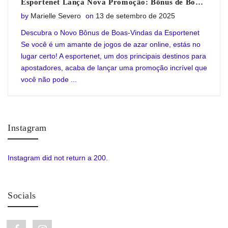
Esportenet Lança Nova Promoção: Bônus de Boas-Vindas Imperdível
Posted on
by
Marielle Severo
on
13 de setembro de 2025
Descubra o Novo Bônus de Boas-Vindas da Esportenet
Se você é um amante de jogos de azar online, estás no
lugar certo! A esportenet, um dos principais destinos para
apostadores, acaba de lançar uma promoção incrível que
você não pode ...
Instagram
Instagram did not return a 200.
Socials
Facebook link
Instagram link