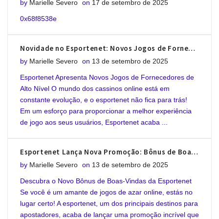
Posted on
by
Marielle Severo
on
17 de setembro de 2025
Provedores
de
Provedores
Provedores
Provedores
0x68f8538e
de
Provedores
de
de
de
Novidade no Esportenet: Novos Jogos de Fornecedores de Alto Nível!
Jogos
de
Jogos
Jogos
Jogos
Posted on
by
Marielle Severo
on
13 de setembro de 2025
no
Jogos
no
no
no
Esportenet Apresenta Novos Jogos de Fornecedores de
565bet"
no
565bet"
565bet"
565bet"
Alto Nível O mundo dos cassinos online está em
constante evolução, e o esportenet não fica para trás!
on
565bet"
on
on
on
Em um esforço para proporcionar a melhor experiência
de jogo aos seus usuários, Esportenet acaba ...
Facebook
on
Google
Pinterest
LinkedIn
Twitter
Plus
Esportenet Lança Nova Promoção: Bônus de Boas-Vindas Imperdível
Posted on
by
Marielle Severo
on
13 de setembro de 2025
Descubra o Novo Bônus de Boas-Vindas da Esportenet
Se você é um amante de jogos de azar online, estás no
lugar certo! A esportenet, um dos principais destinos para
apostadores, acaba de lançar uma promoção incrível que