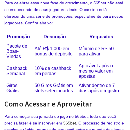
Para celebrar essa nova fase de crescimento, o 565bet não está
se esquecendo de seus jogadores leais. O cassino está
oferecendo uma série de promoções, especialmente para novos
jogadores. Confira abaixo:
Promoção
Descrição
Requisitos
Pacote de
Até R$ 1.000 em
Mínimo de R$ 50
Boas-
bônus de depósito
para ativar
Vindas
Aplicável após o
Cashback
10% de cashback
mesmo valor em
Semanal
em perdas
apostas
Giros
50 Giros Grátis em
Ativar dentro de 7
Grátis
slots selecionados
dias após o registro
Como Acessar e Aproveitar
Para começar sua jornada de jogo no 565bet, tudo que você
precisa fazer é se inscrever em
565bet
. O processo de registro é
simples e rápido, permitindo que você entre no mundo dos jogos