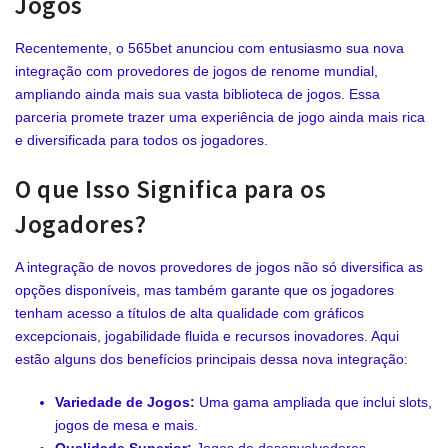
Jogos
Recentemente, o 565bet anunciou com entusiasmo sua nova
integração com provedores de jogos de renome mundial,
ampliando ainda mais sua vasta biblioteca de jogos. Essa
parceria promete trazer uma experiência de jogo ainda mais rica
e diversificada para todos os jogadores.
O que Isso Significa para os
Jogadores?
A integração de novos provedores de jogos não só diversifica as
opções disponíveis, mas também garante que os jogadores
tenham acesso a títulos de alta qualidade com gráficos
excepcionais, jogabilidade fluida e recursos inovadores. Aqui
estão alguns dos benefícios principais dessa nova integração:
Variedade de Jogos:
Uma gama ampliada que inclui slots,
jogos de mesa e mais.