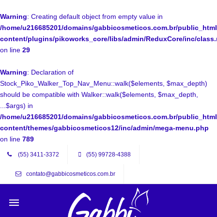
Warning
: Creating default object from empty value in
/home/u216685201/domains/gabbicosmeticos.com.br/public_html
content/plugins/pikoworks_core/libs/admin/ReduxCore/inc/class
on line
29
Warning
: Declaration of
Stock_Piko_Walker_Top_Nav_Menu::walk($elements, $max_depth)
should be compatible with Walker::walk($elements, $max_depth,
...$args) in
/home/u216685201/domains/gabbicosmeticos.com.br/public_html
content/themes/gabbicosmeticos12/inc/admin/mega-menu.php
on line
789
(55) 3411-3372
(55) 99728-4388
contato@gabbicosmeticos.com.br
Mobile